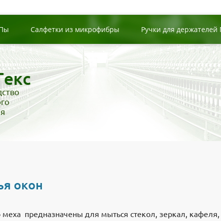
Пы
Салфетки из микрофибры
Ручки для держателей
Текс
дство
ого
ря
ья окон
 меха предназначены для мыться стекол, зеркал, кафеля,