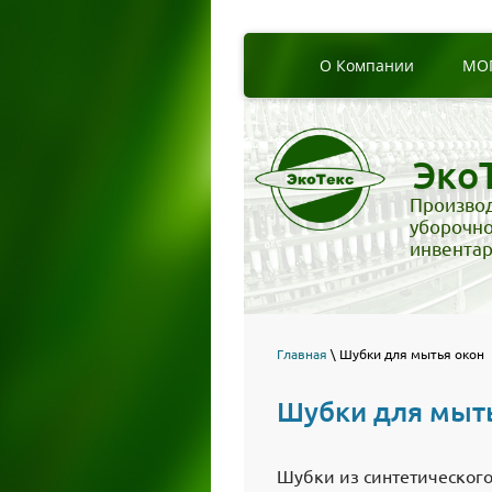
О Компании
МО
Эко
Произво
уборочн
инвента
Главная
\ Шубки для мытья окон
Шубки для мыт
Шубки из синтетического